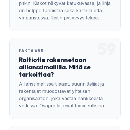
pitkin. Kiskot näkyvät katukuvassa, ja linja
on helppo tunnistaa sekä kartalla että
ympäristössä. Reitin pysyvyys tekee
liikkumisesta ennakoitavaa.
59
FAKTA #59
Raitiotie rakennetaan
allianssimallilla. Mitä se
tarkoittaa?
Allianssimallissa tilaajat, suunnittelijat ja
rakentajat muodostavat yhteisen
organisaation, joka vastaa hankkeesta
yhdessä. Osapuolet eivät toimi erillisinä
sopimuskumppaneina, vaan yhteisen
tavoitteen mukaisesti.