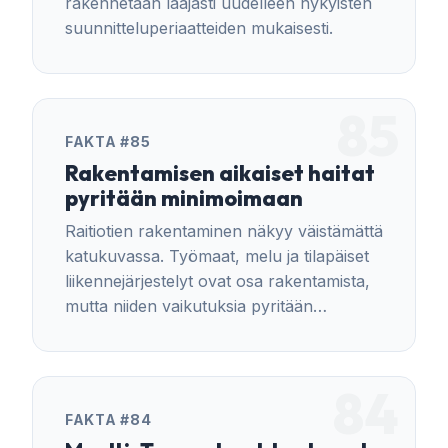
rakennetaan laajasti uudelleen nykyisten
suunnitteluperiaatteiden mukaisesti.
85
FAKTA #85
Rakentamisen aikaiset haitat
pyritään minimoimaan
Raitiotien rakentaminen näkyy väistämättä
katukuvassa. Työmaat, melu ja tilapäiset
liikennejärjestelyt ovat osa rakentamista,
mutta niiden vaikutuksia pyritään
vähentämään tarkalla suunnittelulla ja
viestinnällä.
84
FAKTA #84