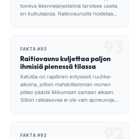
toimiva liikennejärjestelmä tarvitsee useita
eri kulkutapoja. Raitiovaunuilla hoidetaan
kuormitetuinta liikennettä, busseilla
täydentävää joukkoliikennettä ja autoilla
joustavuutta vaativia matkoja.
93
FAKTA #93
Raitiovaunu kuljettaa paljon
ihmisiä pienessä tilassa
Katutila on rajallinen erityisesti ruuhka-
aikoina, jolloin mahdollisimman monen
pitäisi päästä liikkumaan samaan aikaan.
Silloin ratkaisevaa ei ole vain ajoneuvojen
määrä, vaan se kuinka paljon ihmisiä eri
liikennevälineet pystyvät kuljettamaan.
92
FAKTA #92