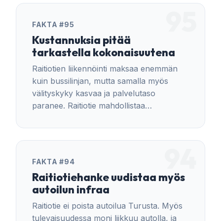
allianssimallilla toteutetut raitiotiehankkeet
95
ovat pysyneet hyvin aikatauluissa ja
FAKTA #95
kustannusraameissa. Sitovaan
Kustannuksia pitää
toteutushintaan sisältyy myös
tarkastella kokonaisuutena
riskivarauksia.
Raitiotien liikennöinti maksaa enemmän
kuin bussilinjan, mutta samalla myös
välityskyky kasvaa ja palvelutaso
paranee. Raitiotie mahdollistaa
tasaisemman liikennöinnin ja
matkustajamäärien kasvun.
94
FAKTA #94
Raitiotiehanke uudistaa myös
autoilun infraa
Raitiotie ei poista autoilua Turusta. Myös
tulevaisuudessa moni liikkuu autolla, ja