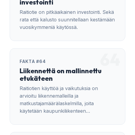
investointi
Raitiotie on pitkäaikainen investointi. Sekä
rata että kalusto suunnitellaan kestämään
vuosikymmeniä käytössä.
64
FAKTA #64
Liikennettä on mallinnettu
etukäteen
Raitiotien käyttöä ja vaikutuksia on
arvioitu liikennemalleilla ja
matkustajamäärälaskelmilla, joita
käytetään kaupunkiliikenteen
suunnittelussa.