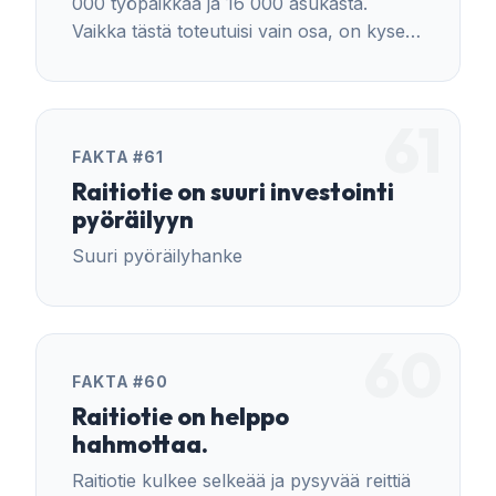
000 työpaikkaa ja 16 000 asukasta.
Vaikka tästä toteutuisi vain osa, on kyse
erittäin suuresta muutoksesta
nykytilanteeseen.
61
FAKTA #61
Raitiotie on suuri investointi
pyöräilyyn
Suuri pyöräilyhanke
60
FAKTA #60
Raitiotie on helppo
hahmottaa.
Raitiotie kulkee selkeää ja pysyvää reittiä