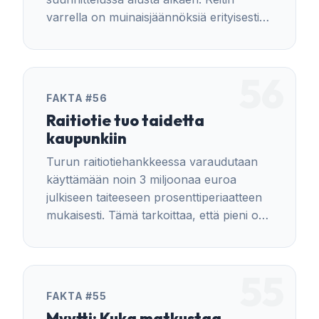
varrella on muinaisjäännöksiä erityisesti
Hämeenkadulla ja Uudenmaankadulla.
56
FAKTA #56
Raitiotie tuo taidetta
kaupunkiin
Turun raitiotiehankkeessa varaudutaan
käyttämään noin 3 miljoonaa euroa
julkiseen taiteeseen prosenttiperiaatteen
mukaisesti. Tämä tarkoittaa, että pieni osa
investoinnista käytetään taiteeseen osana
rakentamista.
55
FAKTA #55
Myytti: Kuka matkustaa