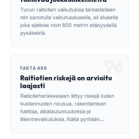
Turun raitiotien vaikutuksia tarkastellaan
niin sanotulla vaikutusalueella, eli alueella
joka sijaitsee noin 800 metrin etäisyydellä
pysäkeistä.
96
FAKTA #96
Raitiotien riskejä on arvioitu
laajasti
Raitiotiehankkeeseen liittyy riskejä kuten
kustannusten nousua, rakentamisen
haittoja, aikataulumuutoksia ja
liikennevaikutuksia. Näitä pyritään
hallitsemaan vaiheittaisella suunnittelulla
ja allianssimallilla. Suomessa