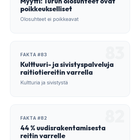
Myytti: Turun olosuhteet ovat
poikkeukselliset
Olosuhteet ei poikkeavat
83
FAKTA #83
Kulttuuri- ja sivistyspalveluja
raitiotiereitin varrella
Kultturia ja sivistystä
82
FAKTA #82
44 % uudisrakentamisesta
reitin varrelle