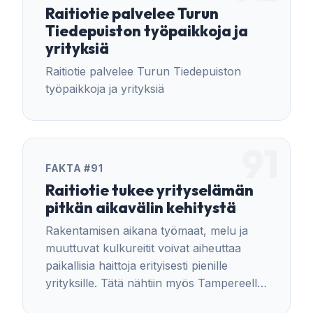
Raitiotie palvelee Turun
Tiedepuiston työpaikkoja ja
yrityksiä
Raitiotie palvelee Turun Tiedepuiston
työpaikkoja ja yrityksiä
91
FAKTA #91
Raitiotie tukee yrityselämän
pitkän aikavälin kehitystä
Rakentamisen aikana työmaat, melu ja
muuttuvat kulkureitit voivat aiheuttaa
paikallisia haittoja erityisesti pienille
yrityksille. Tätä nähtiin myös Tampereella
ratikan rakentamisen aikana.