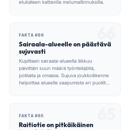
etukäteen kattavilla melumallinnuksilla.
66
FAKTA #66
Sairaala-alueelle on päästävä
sujuvasti
Kupittaan sairaala-alueella liikkuu
päivittäin suuri määrä työntekijöitä,
potilaita ja omaisia. Sujuva joukkoliikenne
helpottaa alueelle saapumista eri puolilta
kaupunkia.
65
FAKTA #65
Raitiotie on pitkäikäinen