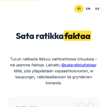
FI
EN
SV
Sata
ratikka
faktaa
Sata
Turun ratikasta liikkuu vaihtoehtoisia totuuksia –
me jaamme faktoja. Lainattu
@sataratikkafaktaa
-
ratikkafaktaa
tililtä, jota ylläpidetään vapaaehtoisvoimin, ei
kaupungin, raitiotieallianssin tai grynderien
toimesta.
100