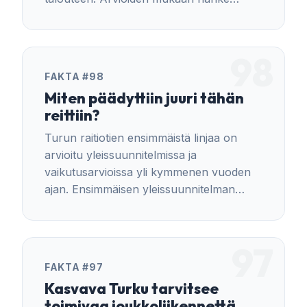
kasvattaisi kaupungin seuraavan
kymmenen vuoden investointimenoja
noin 10,5 prosentilla.
98
FAKTA #98
Miten päädyttiin juuri tähän
reittiin?
Turun raitiotien ensimmäistä linjaa on
arvioitu yleissuunnitelmissa ja
vaikutusarvioissa yli kymmenen vuoden
ajan. Ensimmäisen yleissuunnitelman
aikaan vuonna 2015 Turussa oli noin 184
000 asukasta, ja asukasmäärän arvioitiin
ylittävän 210 000 rajan vuonna 2035. Raja
97
ylittyi tänä vuonna.
FAKTA #97
Kasvava Turku tarvitsee
toimivaa joukkoliikennettä