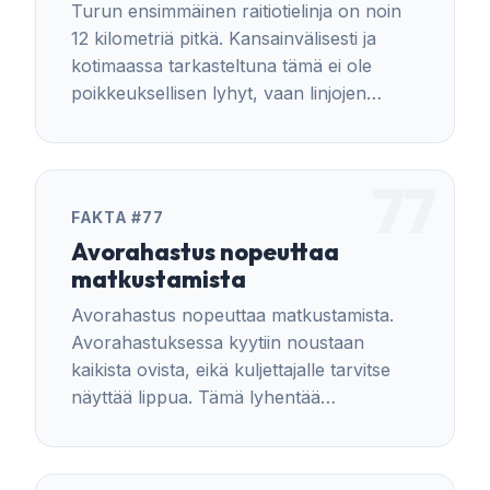
Turun ensimmäinen raitiotielinja on noin
12 kilometriä pitkä. Kansainvälisesti ja
kotimaassa tarkasteltuna tämä ei ole
poikkeuksellisen lyhyt, vaan linjojen
pituudet vaihtelevat kohteiden mukaan.
77
FAKTA #77
Avorahastus nopeuttaa
matkustamista
Avorahastus nopeuttaa matkustamista.
Avorahastuksessa kyytiin noustaan
kaikista ovista, eikä kuljettajalle tarvitse
näyttää lippua. Tämä lyhentää
pysäkkiaikoja ja nopeuttaa liikennettä
erityisesti vilkkailla pysäkeillä.