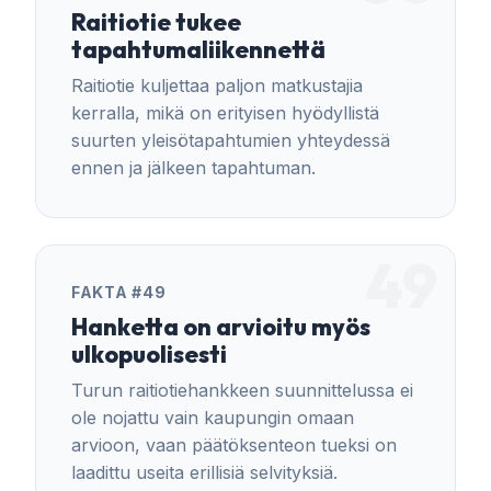
Raitiotie tukee
tapahtumaliikennettä
Raitiotie kuljettaa paljon matkustajia
kerralla, mikä on erityisen hyödyllistä
suurten yleisötapahtumien yhteydessä
ennen ja jälkeen tapahtuman.
49
FAKTA #49
Hanketta on arvioitu myös
ulkopuolisesti
Turun raitiotiehankkeen suunnittelussa ei
ole nojattu vain kaupungin omaan
arvioon, vaan päätöksenteon tueksi on
laadittu useita erillisiä selvityksiä.