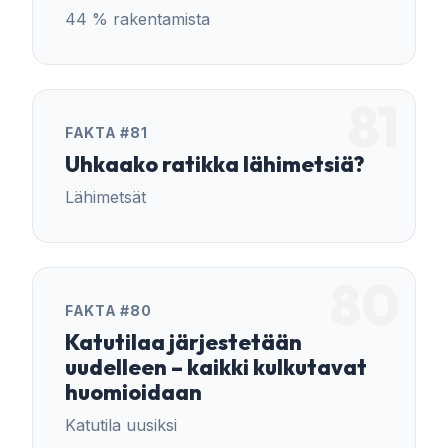
44 % rakentamista
81
FAKTA #81
Uhkaako ratikka lähimetsiä?
Lähimetsät
80
FAKTA #80
Katutilaa järjestetään
uudelleen – kaikki kulkutavat
huomioidaan
Katutila uusiksi