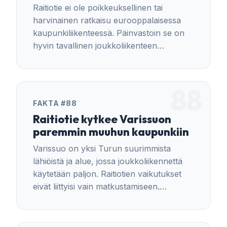
Raitiotie ei ole poikkeuksellinen tai
harvinainen ratkaisu eurooppalaisessa
kaupunkiliikenteessä. Päinvastoin se on
hyvin tavallinen joukkoliikenteen
runkoratkaisu monissa Turun kokoisissa
kaupungeissa.
88
FAKTA #88
Raitiotie kytkee Varissuon
paremmin muuhun kaupunkiin
Varissuo on yksi Turun suurimmista
lähiöistä ja alue, jossa joukkoliikennettä
käytetään paljon. Raitiotien vaikutukset
eivät liittyisi vain matkustamiseen.
Varissuon liikekeskukselta keskustan ja
Kupittaan suuntaan liikennöi syksystä
2026 alkaen ruuhka-aikana jopa 26