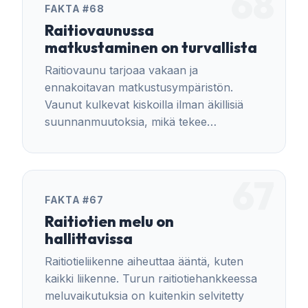
68
FAKTA #68
Raitiovaunussa
matkustaminen on turvallista
Raitiovaunu tarjoaa vakaan ja
ennakoitavan matkustusympäristön.
Vaunut kulkevat kiskoilla ilman äkillisiä
suunnanmuutoksia, mikä tekee
liikkumisesta tasaista.
67
FAKTA #67
Raitiotien melu on
hallittavissa
Raitiotieliikenne aiheuttaa ääntä, kuten
kaikki liikenne. Turun raitiotiehankkeessa
meluvaikutuksia on kuitenkin selvitetty