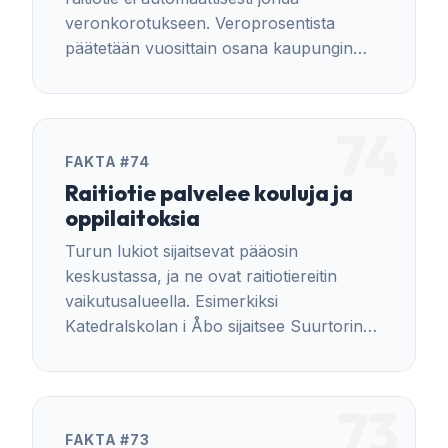
veronkorotukseen. Veroprosentista
päätetään vuosittain osana kaupungin
talousarviota.
74
FAKTA #74
Raitiotie palvelee kouluja ja
oppilaitoksia
Turun lukiot sijaitsevat pääosin
keskustassa, ja ne ovat raitiotiereitin
vaikutusalueella. Esimerkiksi
Katedralskolan i Åbo sijaitsee Suurtorin
laidalla aivan pysäkin vieressä. Yli 750
vuotta toiminut koulu on yksi Suomen
vanhimmista oppilaitoksista.
73
FAKTA #73