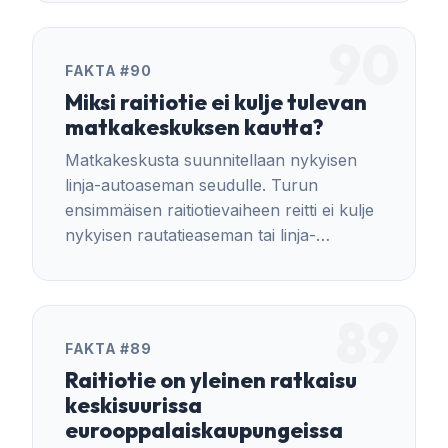
90
FAKTA #90
Miksi raitiotie ei kulje tulevan
matkakeskuksen kautta?
Matkakeskusta suunnitellaan nykyisen
linja-autoaseman seudulle. Turun
ensimmäisen raitiotievaiheen reitti ei kulje
nykyisen rautatieaseman tai linja-
autoaseman kautta.
89
FAKTA #89
Raitiotie on yleinen ratkaisu
keskisuurissa
eurooppalaiskaupungeissa