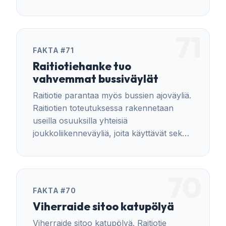
liikkumisesta ennakoitavaa ja tukee lasten
itsenäistä kulkemista.
71
FAKTA #71
Raitiotiehanke tuo
vahvemmat bussiväylät
Raitiotie parantaa myös bussien ajoväyliä.
Raitiotien toteutuksessa rakennetaan
useilla osuuksilla yhteisiä
joukkoliikenneväyliä, joita käyttävät sekä
raitiovaunut että bussit.
70
FAKTA #70
Viherraide sitoo katupölyä
Viherraide sitoo katupölyä. Raitiotie