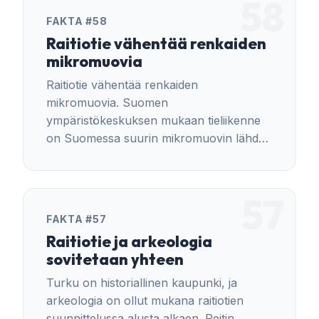
58
FAKTA #58
Raitiotie vähentää renkaiden
mikromuovia
Raitiotie vähentää renkaiden
mikromuovia. Suomen
ympäristökeskuksen mukaan tieliikenne
on Suomessa suurin mikromuovin lähde.
Keskeinen syy on renkaiden kuluminen.
Lisäksi mikromuovia syntyy myös
jarruista ja tiemerkinnöistä.
57
FAKTA #57
Raitiotie ja arkeologia
sovitetaan yhteen
Turku on historiallinen kaupunki, ja
arkeologia on ollut mukana raitiotien
suunnittelussa alusta alkaen. Reitin