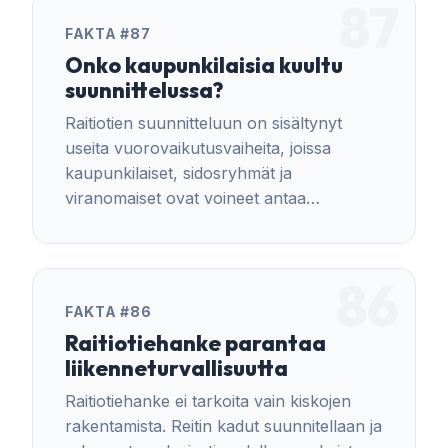
87
bussivuoroa tunnissa.
FAKTA #87
Onko kaupunkilaisia kuultu
suunnittelussa?
Raitiotien suunnitteluun on sisältynyt
useita vuorovaikutusvaiheita, joissa
kaupunkilaiset, sidosryhmät ja
viranomaiset ovat voineet antaa
palautetta.
86
FAKTA #86
Raitiotiehanke parantaa
liikenneturvallisuutta
Raitiotiehanke ei tarkoita vain kiskojen
rakentamista. Reitin kadut suunnitellaan ja