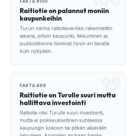
FAKTA #100
Raitiotie on palannut moniin
kaupunkeihin
Turun vanha raitiotieverkko rakennettiin
aikana, jolloin kaupunki, liikkuminen ja
joukkoliikenne toimivat hyvin eri tavalla
kuin nykyään.
99
FAKTA #99
Raitiotie on Turulle suuri mutta
hallittava investointi
Raitiotie olisi Turulle suuri investointi,
mutta ei poikkeuksellinen suhteessa
kaupungin kokoon tai pitkän aikavälin
talouteen. Arvioiden mukaan hanke