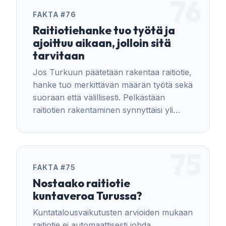
76
FAKTA #76
Raitiotiehanke tuo työtä ja
ajoittuu aikaan, jolloin sitä
tarvitaan
Jos Turkuun päätetään rakentaa raitiotie,
hanke tuo merkittävän määrän työtä sekä
suoraan että välillisesti. Pelkästään
raitiotien rakentaminen synnyttäisi yli
5100 henkilötyövuotta.
75
FAKTA #75
Nostaako raitiotie
kuntaveroa Turussa?
Kuntatalousvaikutusten arvioiden mukaan
raitiotie ei automaattisesti johda