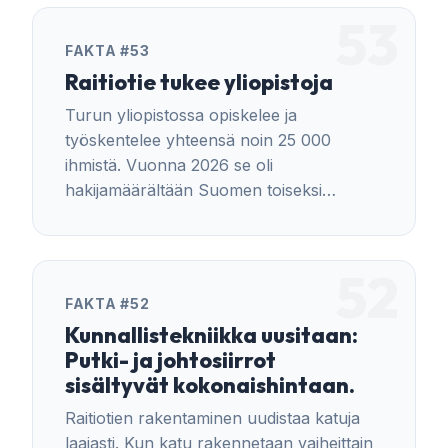
energiaa erityisesti tasaisessa ajossa.
53
FAKTA #53
Raitiotie tukee yliopistoja
Turun yliopistossa opiskelee ja
työskentelee yhteensä noin 25 000
ihmistä. Vuonna 2026 se oli
hakijamäärältään Suomen toiseksi
suosituin korkeakoulu yhteishaussa.
52
FAKTA #52
Kunnallistekniikka uusitaan:
Putki- ja johtosiirrot
sisältyvät kokonaishintaan.
Raitiotien rakentaminen uudistaa katuja
laajasti. Kun katu rakennetaan vaiheittain