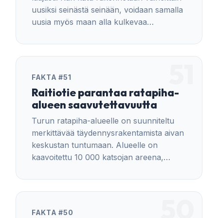
uusiksi seinästä seinään, voidaan samalla
uusia myös maan alla kulkevaa
kunnallistekniikkaa, kuten vesi- ja
viemäriputkia sekä muuta infraa.
51
FAKTA #51
Raitiotie parantaa ratapiha-
alueen saavutettavuutta
Turun ratapiha-alueelle on suunniteltu
merkittävää täydennysrakentamista aivan
keskustan tuntumaan. Alueelle on
kaavoitettu 10 000 katsojan areena,
elämyskeskus, hotelli, liikuntatiloja,
toimistoja, liiketiloja sekä asuntoja noin
1500 asukkaalle.
50
FAKTA #50