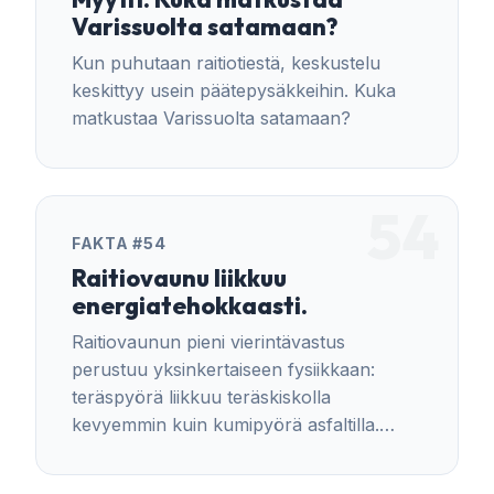
Varissuolta satamaan?
Kun puhutaan raitiotiestä, keskustelu
keskittyy usein päätepysäkkeihin. Kuka
matkustaa Varissuolta satamaan?
54
FAKTA #54
Raitiovaunu liikkuu
energiatehokkaasti.
Raitiovaunun pieni vierintävastus
perustuu yksinkertaiseen fysiikkaan:
teräspyörä liikkuu teräskiskolla
kevyemmin kuin kumipyörä asfaltilla.
Tämä on raideliikenteen keskeinen etu,
joka vähentää liikkumiseen tarvittavaa