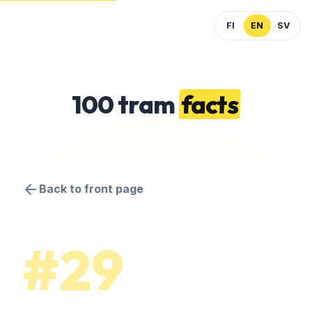
FI
EN
SV
100 tram
facts
Back to front page
#29