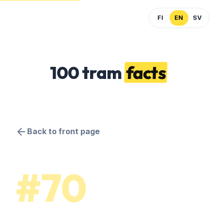
FI
EN
SV
100 tram
facts
Back to front page
#70