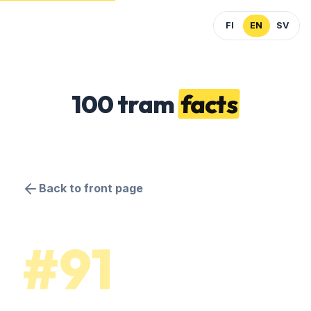
FI
EN
SV
100 tram
facts
Back to front page
#91