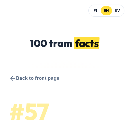
FI
EN
SV
100 tram
facts
Back to front page
#57