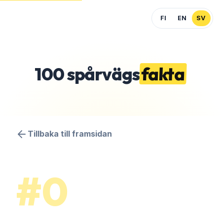
FI
EN
SV
100
spårvägs
fakta
Tillbaka till framsidan
#0