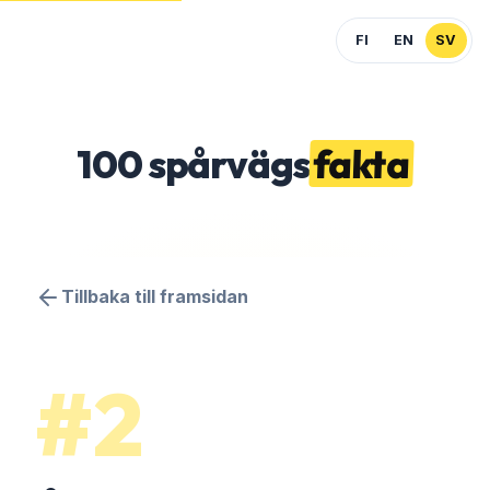
FI
EN
SV
100
spårvägs
fakta
Tillbaka till framsidan
#2