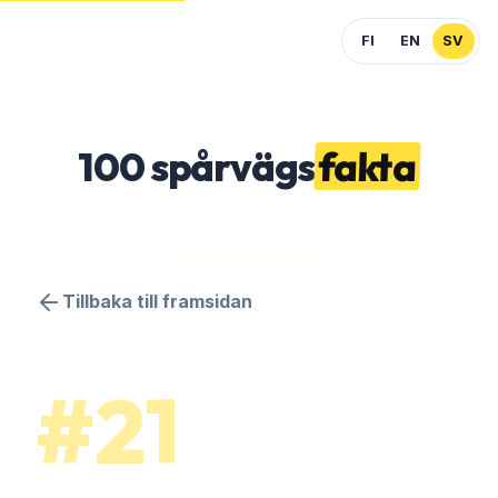
FI
EN
SV
100
spårvägs
fakta
Tillbaka till framsidan
#21