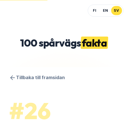
FI
EN
SV
100
spårvägs
fakta
Tillbaka till framsidan
#26