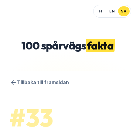
FI
EN
SV
100
spårvägs
fakta
Tillbaka till framsidan
#33