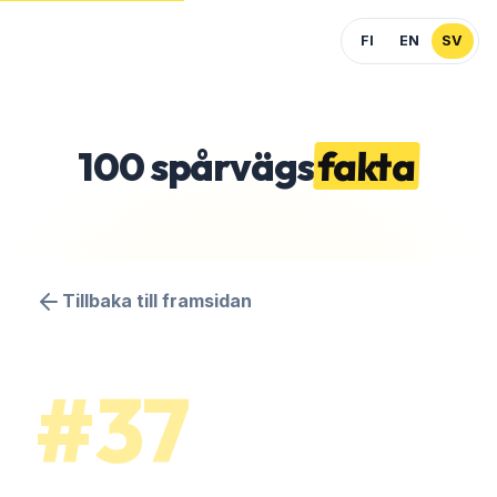
FI
EN
SV
100
spårvägs
fakta
Tillbaka till framsidan
#37