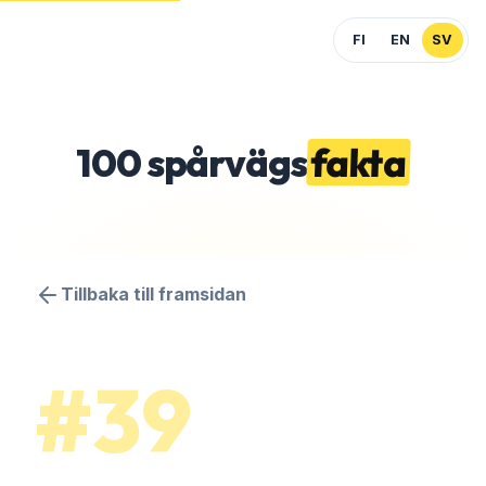
FI
EN
SV
100
spårvägs
fakta
Tillbaka till framsidan
#39