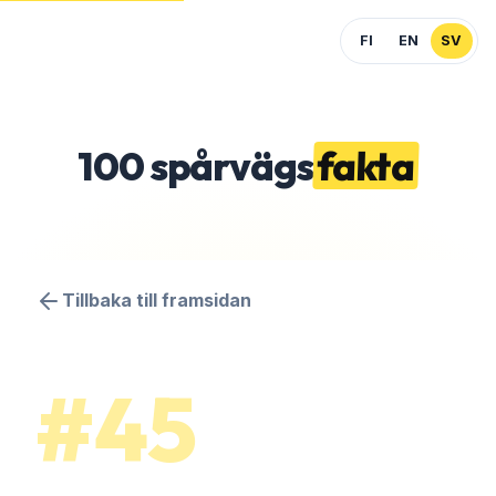
FI
EN
SV
100
spårvägs
fakta
Tillbaka till framsidan
#45