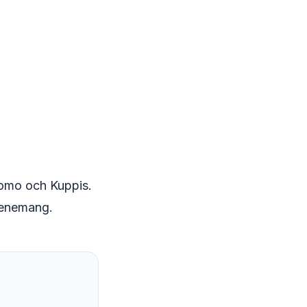
gomo och Kuppis.
venemang.