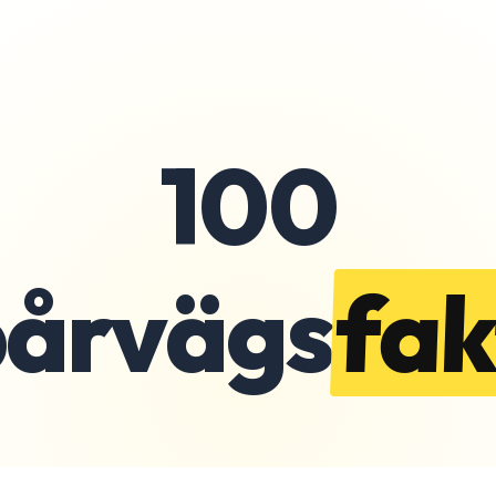
100
pårvägs
fak