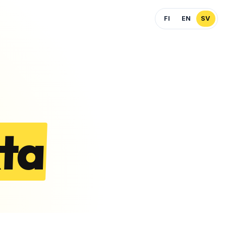
FI
EN
SV
ta