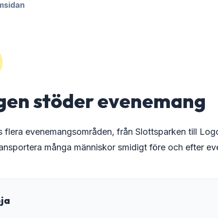
amsidan
0
gen stöder evenemang
ns flera evenemangsområden, från Slottsparken till Lo
ansportera många människor smidigt före och efter e
oja