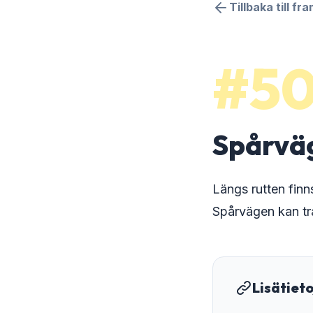
Tillbaka till fr
#5
Spårvä
Längs rutten fin
Spårvägen kan tr
Lisätiet