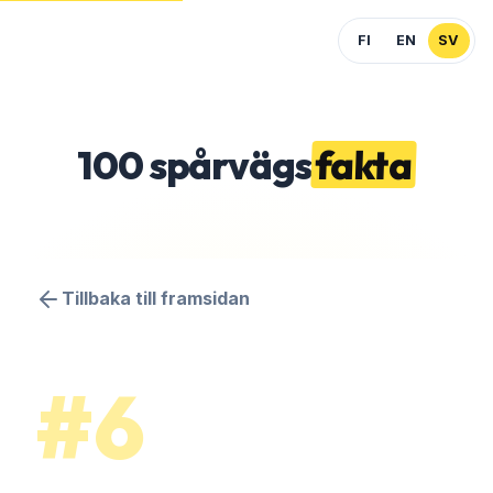
FI
EN
SV
100
spårvägs
fakta
Tillbaka till framsidan
#6