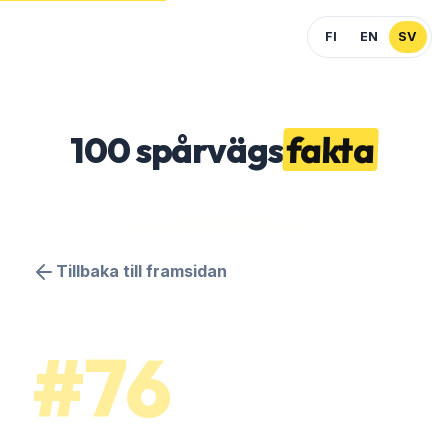
FI
EN
SV
100
spårvägs
fakta
Tillbaka till framsidan
#76