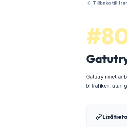
Tillbaka till fr
#8
Gatutr
Gatutrymmet är be
biltrafiken, uta
Lisätiet