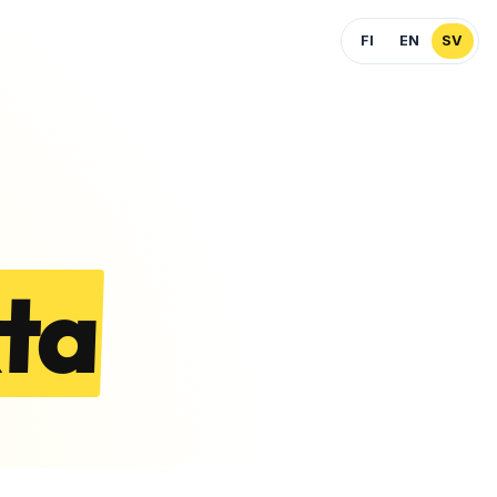
FI
EN
SV
ta