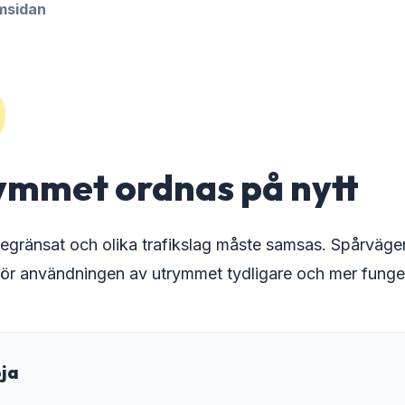
amsidan
0
ymmet ordnas på nytt
gränsat och olika trafikslag måste samsas. Spårvägen 
n gör användningen av utrymmet tydligare och mer fung
oja