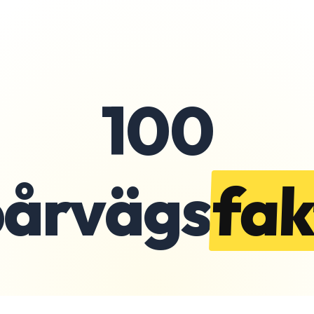
100
pårvägs
fak