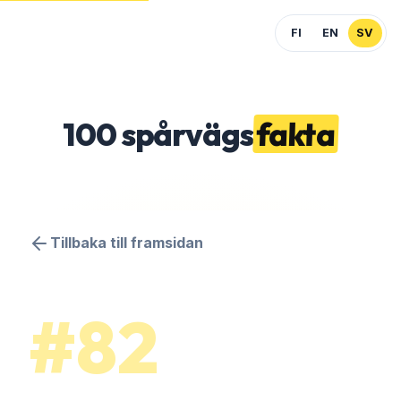
FI
EN
SV
100
spårvägs
fakta
Tillbaka till framsidan
#82