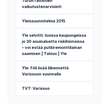
Turun raitiotien
vaikutustenarviointi
Yleissuunnitelma 2015
Yle selvitti: Isoissa kaupungeissa
jo 30 asuin­aluetta riski­hinnoissa
– voi estää putki­remontti­lainan
saamisen | Talous | Yle
Yle: Föli lisää liikennettä
Varissuon suunnalla
TVT: Varissuo