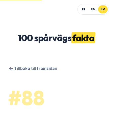
FI
EN
SV
100
spårvägs
fakta
Tillbaka till framsidan
#88