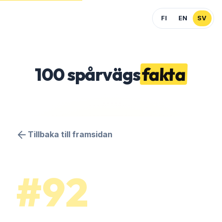
FI
EN
SV
100
spårvägs
fakta
Tillbaka till framsidan
#92