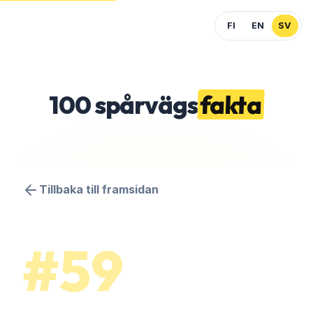
FI
EN
SV
100
spårvägs
fakta
Tillbaka till framsidan
#59