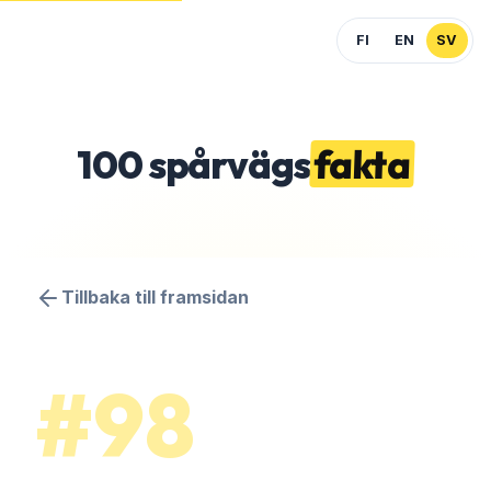
FI
EN
SV
100
spårvägs
fakta
Tillbaka till framsidan
#98