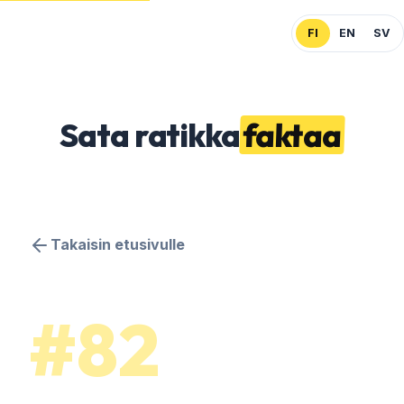
FI
EN
SV
Sata
ratikka
faktaa
Takaisin etusivulle
#82