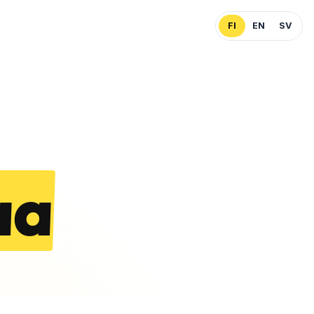
FI
EN
SV
aa