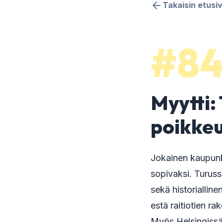
Takaisin etusiv
#8
Myytti:
poikkeu
Jokainen kaupunki 
sopivaksi. Turuss
sekä historiallin
estä raitiotien ra
Myös Helsingissä 