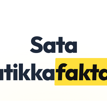
Sata
atikka
fakt