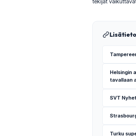
tekijät vaikuttav
Lisätiet
Tampereen 
Helsingin 
tavallaan 
SVT Nyhete
Strasbourg
Turku supe