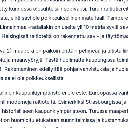
etty kunnossa olosuhteisiin sopivaksi. Turun raitiotiereitt
a, eikä savi ole poikkeuksellinen materiaali. Tampere
Linnainmaa -radallakin on useita yli 10 metriä syviä sav
a. Helsingissä raitioteitä on rakennettu savi- ja täyttömaa
a 2) maaperä on paikoin erittäin pehmeää ja altista liik
oituja maanvyöryjä. Tästä huolimatta kaupungissa toimii
mä. Rakentaminen edellyttää pohjanvahvistuksia ja huolel
a se ei ole poikkeuksellista.
allinen kaupunkiympäristö ei ole este. Euroopassa van
ii moderneja raitioteitä. Esimerkiksi Strasbourgissa j
u historialliseen kaupunkiympäristöön. Turussa maaperä
eet on huomioitu etukäteen suunnitelmissa ja kustannuk