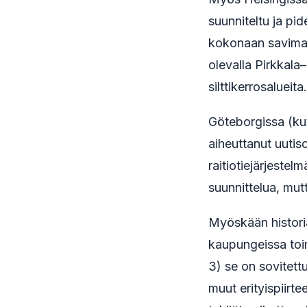
suunniteltu ja pid
kokonaan savimaat
olevalla Pirkkala–
silttikerrosalueit
Göteborgissa (kuv
aiheuttanut uutis
raitiotiejärjestel
suunnittelua, mutt
Myöskään histori
kaupungeissa toim
3) se on sovitett
muut erityispiirt