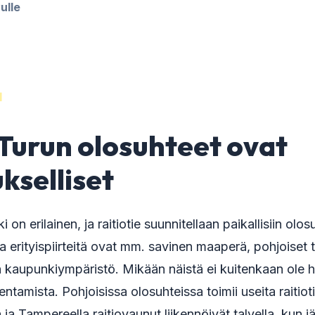
ulle
4
 Turun olosuhteet ovat
kselliset
on erilainen, ja raitiotie suunnitellaan paikallisiin olosu
a erityispiirteitä ovat mm. savinen maaperä, pohjoiset 
en kaupunkiympäristö. Mikään näistä ei kuitenkaan ole h
kentamista. Pohjoisissa olosuhteissa toimii useita raitioti
ja Tampereella raitiovaunut liikennöivät talvella, kun j