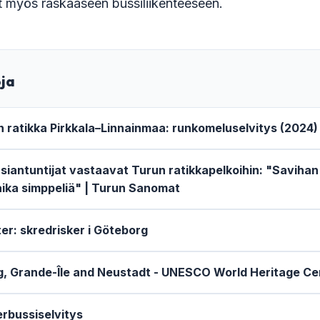
at myös raskaaseen bussiliikenteeseen.
oja
ratikka Pirkkala–Linnainmaa: runkomeluselvitys (2024)
asiantuntijat vastaavat Turun ratikkapelkoihin: "Savihan
aika simppeliä" | Turun Sanomat
r: skredrisker i Göteborg
, Grande-Île and Neustadt - UNESCO World Heritage Ce
rbussiselvitys