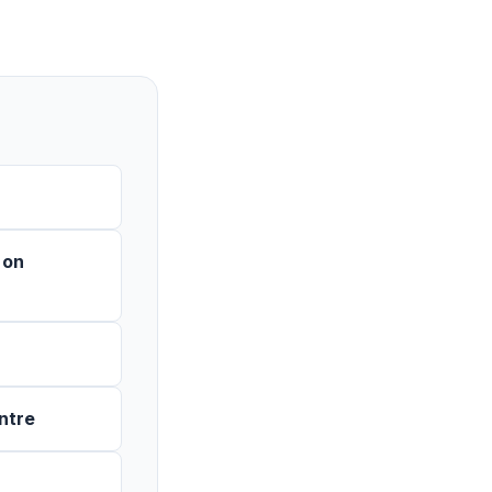
 on
ntre