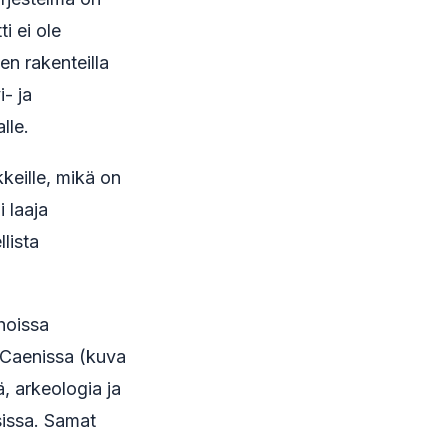
i ei ole
en rakenteilla
i- ja
lle.
keille, mikä on
 laaja
lista
hoissa
a Caenissa (kuva
, arkeologia ja
sissa. Samat