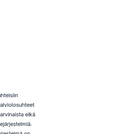
hteisiin
talviolosuhteet
arvinaista eikä
ejärjestelmiä.
ärjestelmä on