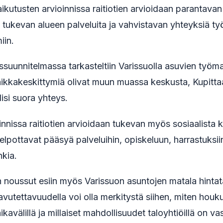
aikutusten arvioinnissa raitiotien arvioidaan parantavan
 tukevan alueen palveluita ja vahvistavan yhteyksiä ty
iin.
suunnitelmassa tarkasteltiin Varissuolla asuvien työma
ikkakeskittymiä olivat muun muassa keskusta, Kupittaa 
olisi suora yhteys.
innissa raitiotien arvioidaan tukevan myös sosiaalista 
lpottavat pääsyä palveluihin, opiskeluun, harrastuksiin
nkia.
n noussut esiin myös Varissuon asuntojen matala hinta
aavutettavuudella voi olla merkitystä siihen, miten houk
ikavälillä ja millaiset mahdollisuudet taloyhtiöillä on va