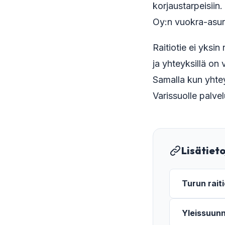
korjaustarpeisii
Oy:n vuokra-asun
Raitiotie ei yksin
ja yhteyksillä on
Samalla kun yhte
Varissuolle palve
Lisätiet
Turun rait
Yleissuunn