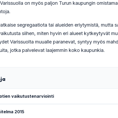
n. Varissuolla on myös paljon Turun kaupungin omista
toja.
 ratkaise segregaatiota tai alueiden eriytymistä, mutta 
 vaikutusta siihen, miten hyvin eri alueet kytkeytyvät 
ydet Varissuolta muualle paranevat, syntyy myös mahd
luita, jotka palvelevat laajemmin koko kaupunkia.
oja
iotien vaikutustenarviointi
itelma 2015