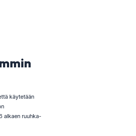
remmin
että käytetään
on
26 alkaen ruuhka-