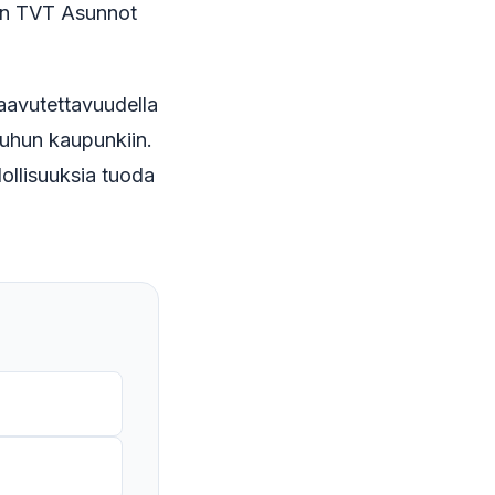
man TVT Asunnot
saavutettavuudella
muuhun kaupunkiin.
ollisuuksia tuoda