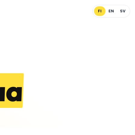
FI
EN
SV
aa