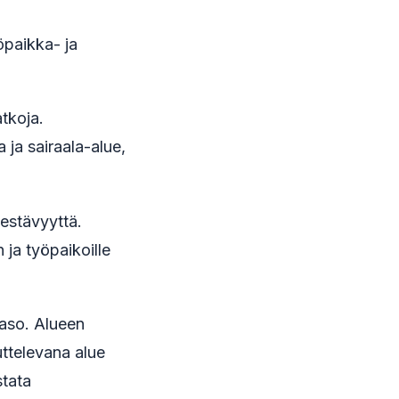
öpaikka- ja
tkoja.
ja sairaala-alue,
kestävyyttä.
 ja työpaikoille
taso. Alueen
uttelevana alue
stata