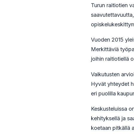
Turun raitiotien v
saavutettavuutta,
opiskelukeskittym
Vuoden 2015 yleis
Merkittäviä työpa
joihin raitiotiellä 
Vaikutusten arvio
Hyvät yhteydet he
eri puolilla kaupu
Keskusteluissa o
kehityksellä ja s
koetaan pitkällä a