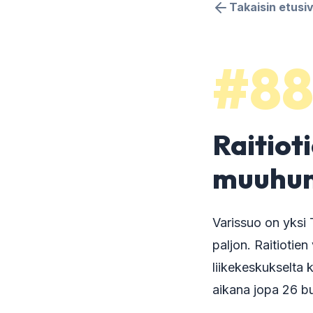
Takaisin etusiv
#8
Raitiot
muuhun
Varissuo on yksi 
paljon. Raitiotien
liikekeskukselta 
aikana jopa 26 b