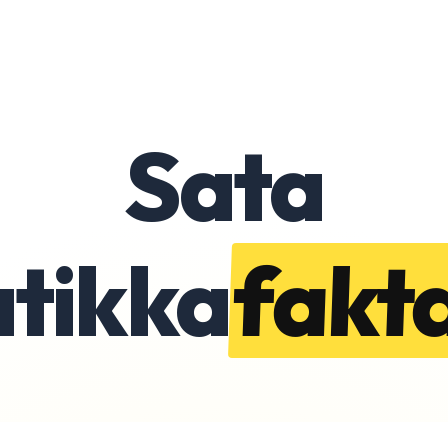
Sata
atikka
fakt