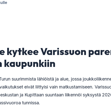
ulle
8
ie kytkee Varissuon pa
 kaupunkiin
Turun suurimmista lähiöistä ja alue, jossa joukkoliikenn
 vaikutukset eivät liittyisi vain matkustamiseen. Varissu
keskustan ja Kupittaan suuntaan liikennöi syksystä 20
ussivuoroa tunnissa.