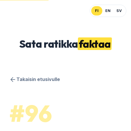
FI
EN
SV
Sata
ratikka
faktaa
Takaisin etusivulle
#96