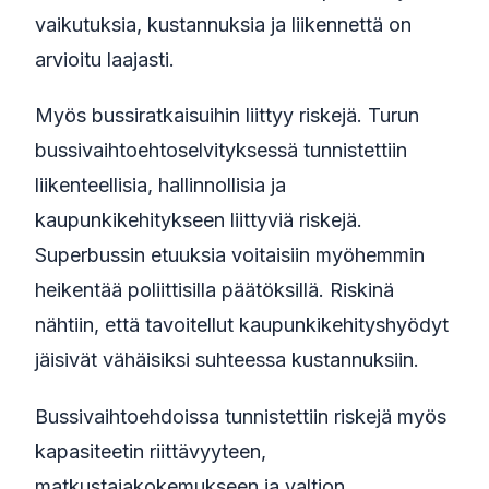
vaikutuksia, kustannuksia ja liikennettä on
arvioitu laajasti.
Myös bussiratkaisuihin liittyy riskejä. Turun
bussivaihtoehtoselvityksessä tunnistettiin
liikenteellisia, hallinnollisia ja
kaupunkikehitykseen liittyviä riskejä.
Superbussin etuuksia voitaisiin myöhemmin
heikentää poliittisilla päätöksillä. Riskinä
nähtiin, että tavoitellut kaupunkikehityshyödyt
jäisivät vähäisiksi suhteessa kustannuksiin.
Bussivaihtoehdoissa tunnistettiin riskejä myös
kapasiteetin riittävyyteen,
matkustajakokemukseen ja valtion